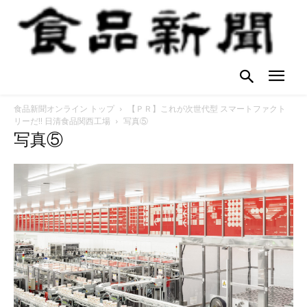
食品新聞オンライン トップ
【ＰＲ】これが次世代型 スマートファクト
リーだ!! 日清食品関西工場
写真⑤
写真⑤