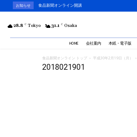
食品新聞オンライン開講
お知らせ
28.8
C
Tokyo
31.1
C
Osaka
HOME
会社案内
本紙・電子版
食品新聞オンライン トップ
平成30年2月19日（月）
2018021901