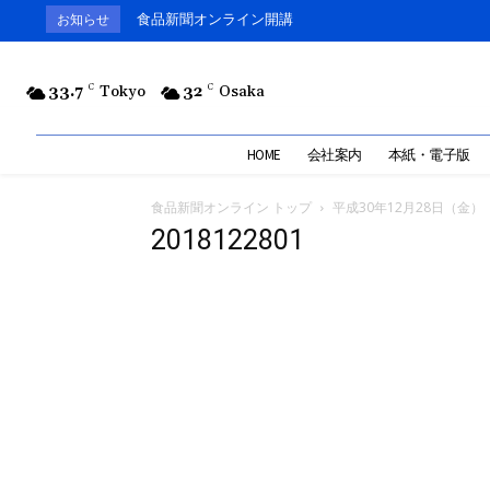
食品新聞オンライン開講
お知らせ
33.7
C
Tokyo
32
C
Osaka
HOME
会社案内
本紙・電子版
食品新聞オンライン トップ
平成30年12月28日（金）
2018122801