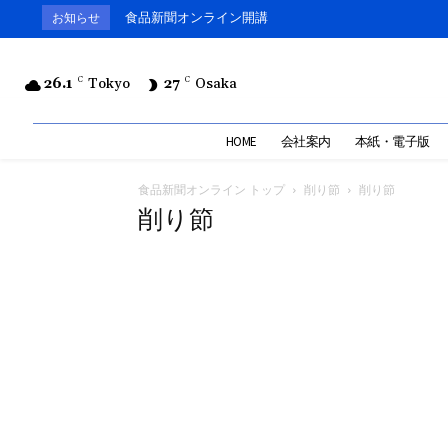
食品新聞オンライン開講
お知らせ
26.1
C
Tokyo
27
C
Osaka
HOME
会社案内
本紙・電子版
食品新聞オンライン トップ
削り節
削り節
削り節