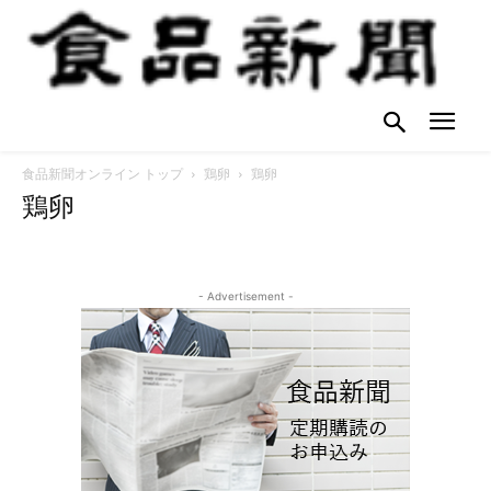
食品新聞オンライン トップ
鶏卵
鶏卵
鶏卵
- Advertisement -