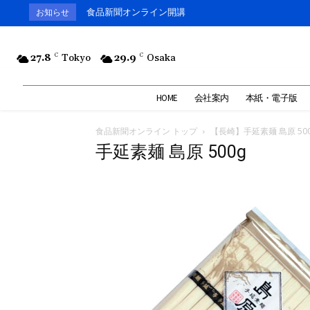
食品新聞オンライン開講
お知らせ
27.8
C
Tokyo
29.9
C
Osaka
HOME
会社案内
本紙・電子版
食品新聞オンライン トップ
【長崎】手延素麺 島原 50
手延素麺 島原 500g