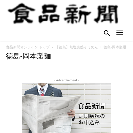
食品新聞オンライン トップ
【徳島】無塩完熟そうめん
徳島-岡本製麺
徳島-岡本製麺
- Advertisement -