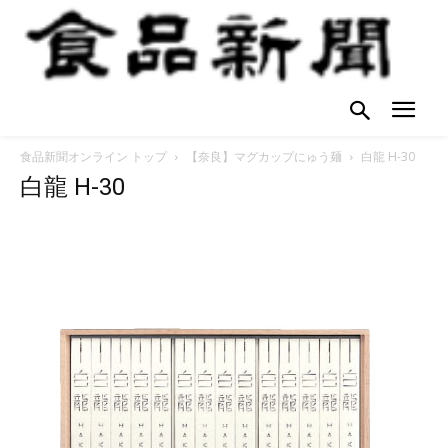
食品新聞オンライン トップ
【奈良】マグカップにゅう麺
白龍 H-30
白龍 H-30