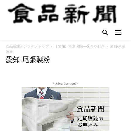
食品新聞オンライン トップ
【愛知】本場 和泉手延ひやむぎ
愛知-尾張
製粉
愛知-尾張製粉
- Advertisement -