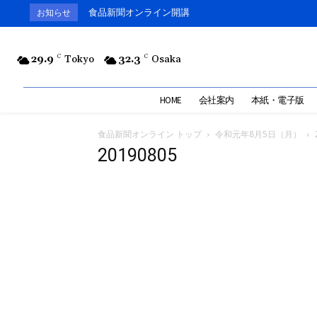
食品新聞オンライン開講
お知らせ
29.9
C
Tokyo
32.3
C
Osaka
HOME
会社案内
本紙・電子版
食品新聞オンライン トップ
令和元年8月5日（月）
20190805