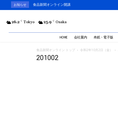
食品新聞オンライン開講
お知らせ
26.2
C
Tokyo
25.9
C
Osaka
HOME
会社案内
本紙・電子版
食品新聞オンライン トップ
令和2年10月2日（金）
201002